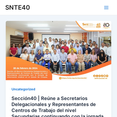
Ir
Paginación
Main
SNTE40
al
de
Men
contenido
entradas
Uncategorized
Sección40 | Reúne a Secretarios
Delegacionales y Representantes de
Centros de Trabajo del nivel
Secundarias continuando con la jornada