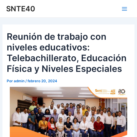
Ir
Navegación
Main
SNTE40
al
de
Men
contenido
entradas
Reunión de trabajo con
niveles educativos:
Telebachillerato, Educación
Física y Niveles Especiales
Por
admin
/
febrero 20, 2024