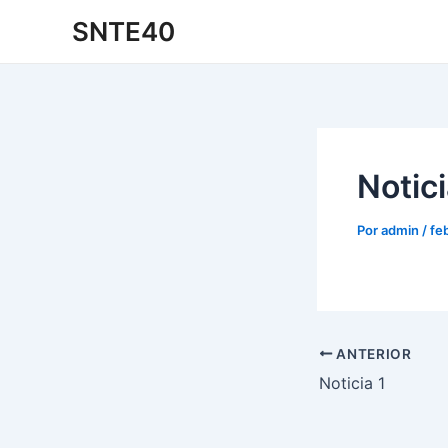
Ir
Navegación
SNTE40
al
de
contenido
entradas
Notici
Por
admin
/
fe
ANTERIOR
Noticia 1