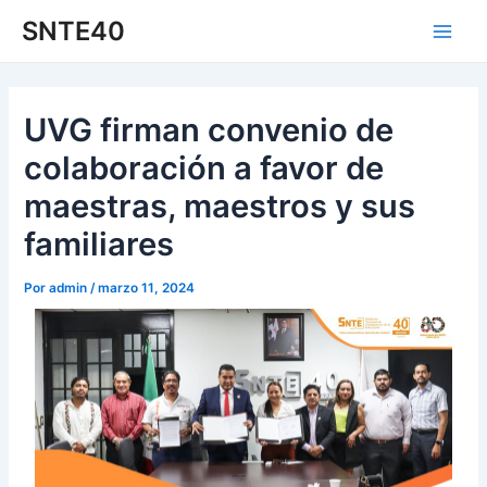
Ir
Navegación
Main
SNTE40
al
de
Men
contenido
entradas
UVG firman convenio de
colaboración a favor de
maestras, maestros y sus
familiares
Por
admin
/
marzo 11, 2024