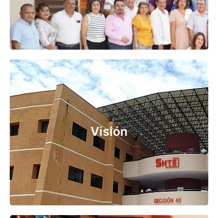
Ser un Sindicato moderno, innovador y eficiente
con dirigentes cercanos a sus agremiados, que
concentra su atención en fortalecer la dignidad,
Visión
el orgullo de ser maestro y el reconocimiento
social en la tarea de la educación.