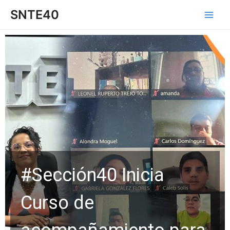
Ir
Main
SNTE40
al
Men
contenido
#Sección40 Inicia
Curso de