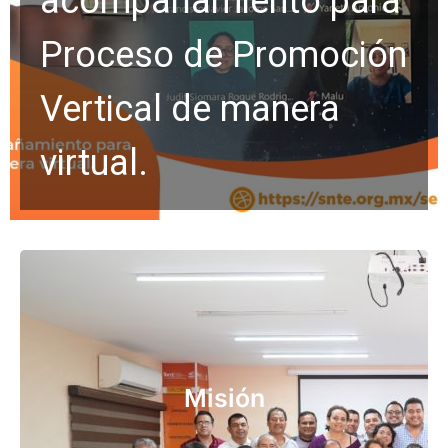
acompañamiento para
Proceso de Promoción
Vertical de manera
virtual.
Representar, defender y reivindicar los derechos
y conquistas de los trabajadores de la
educación. Impulsar desde nuestro ámbito, con
liderazgo, pasión e inspiración, una educación
Misión
pública de calidad con estricto apego al
contenido filosófico del Artículo 3o
Constitucional.