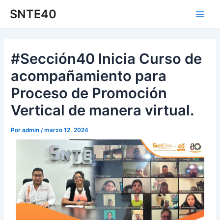
Ir
Navegación
Main
SNTE40
al
de
Men
contenido
entradas
#Sección40 Inicia Curso de
acompañamiento para
Proceso de Promoción
Vertical de manera virtual.
Por
admin
/
marzo 12, 2024