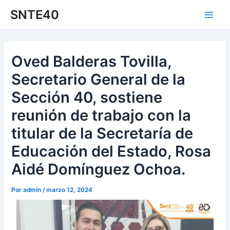
Ir
Navegación
Main
SNTE40
al
de
Men
contenido
entradas
Oved Balderas Tovilla,
Secretario General de la
Sección 40, sostiene
reunión de trabajo con la
titular de la Secretaría de
Educación del Estado, Rosa
Aidé Domínguez Ochoa.
Por
admin
/
marzo 12, 2024