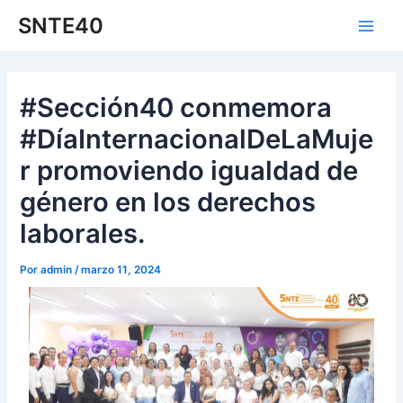
Ir
Navegación
Main
SNTE40
al
de
Men
contenido
entradas
#Sección40 conmemora
#DíaInternacionalDeLaMuje
r promoviendo igualdad de
género en los derechos
laborales.
Por
admin
/
marzo 11, 2024